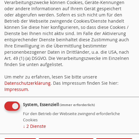
Suchen
Verarbeitungszwecke können Cookies, Geräte-Kennungen
oder andere Informationen auf Ihrem Gerät gespeichert
oder abgerufen werden. Sofern es sich nicht um für den
Betrieb der Webseite zwingende Cookies/Dienste handelt
können Sie diese hier konfigurieren, so dass diese Cookies /
Dienste bei Ihnen nicht aktiv sind. Im Falle der Aktivierung
entsprechender Dienste beinhaltet diese Zustimmung auch
WebSozis
Ihre Einwilligung in die Übermittlung bestimmter
personenbezogener Daten in Drittländer, u.a. die USA, nach
Art. 49 (1) (a) DSGVO. Die Verarbeitungszwecke im Einzelnen
finden Sie unten aufgelistet.
Um mehr zu erfahren, lesen Sie bitte unsere
Datenschutzerklärung
. Das Impressum finden Sie hier:
Counter
Impressum
.
System, Essenziell
(immer erforderlich)
Besucher:
1312373
Heute:
199
Für den Betrieb der Webseite zwingend erforderliche
Online:
2
Cookies
↓
2
Dienste
WebSozis
WebsoziCMS
Cookie-Manager